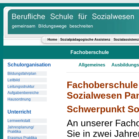
Home
Sozialpädagogische Assistenz
Sozialassistenz
Fachoberschule
Schulorganisation
Allgemeines
Ausbildungs
Bildungsfahrplan
Leitbild
Fachoberschule 
Leitungsstruktur
Sozialwesen Pa
Aufgabenbereiche
Hausordnung
Schwerpunkt So
Unterricht
An unserer Facho
Lernwerkstatt
Jahresplanung/
Sie in zwei Jahre
Praktika
Erasmus Praktika