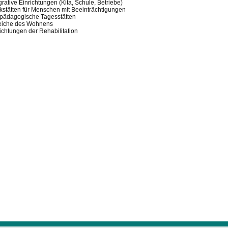
grative Einrichtungen (Kita, Schule, Betriebe)
stätten für Menschen mit Beeinträchtigungen
lpädagogische Tagesstätten
eiche des Wohnens
ichtungen der Rehabilitation