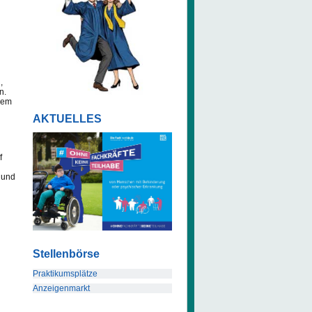
,
n.
dem
AKTUELLES
f
 und
Stellenbörse
Praktikumsplätze
Anzeigenmarkt