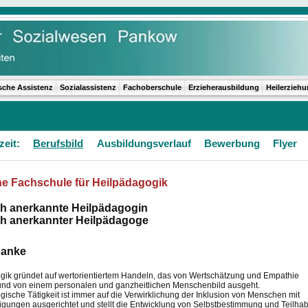
sche Assistenz
Sozialassistenz
Fachoberschule
Erzieherausbildung
Heilerzieh
zeit:
Berufsbild
Ausbildungsverlauf
Bewerbung
Flyer
he Fachschule für Heilpädagogik
ch anerkannte Heilpädagogin
ch anerkannter Heilpädagoge
danke
gik gründet auf wertorientiertem Handeln, das von Wertschätzung und Empathie
t und von einem personalen und ganzheitlichen Menschenbild ausgeht.
ische Tätigkeit ist immer auf die Verwirklichung der Inklusion von Menschen mit
igungen ausgerichtet und stellt die Entwicklung von Selbstbestimmung und Teilhab