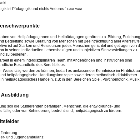
unkt.
gik ist Pädagogik und nichts Anderes.“
Paul Moor
enschwerpunkte
gaben von Heilpädagoginnen und Heilpädagogen gehören u.a. Bildung, Erziehung
nd Begleitung sowie Beratung von Menschen mit Beeinträchtigung aller Altersstufe
ktive ist auf Stärken und Ressourcen jedes Menschen gerichtet und getragen von 
hn in seinen individuellen Lebensbezügen und subjektiven Sinnvorstellungen zu
nd zu begleiten.
eit in einem interdisziplinären Team, mit Angehörigen und Institutionen sind
ändliche Bestandteile des Berufsbildes.
r Weise tätig werden zu können, bedarf es umfassender Kenntnisse im Hinblick au
 und heilpädagogische Handlungskonzepte sowie deren methodisch-didaktischer
n heilpädagogisches Handeln, z.B: in den Bereichen Spiel, Psychomotorik, Musik
r Ausbildung
ung soll die Studierenden befähigen, Menschen, die entwicklungs- und
uffällig oder von Behinderung bedroht sind, heilpädagogisch zu fördern.
itsfelder
hförderung
der- und Jugendambulanz