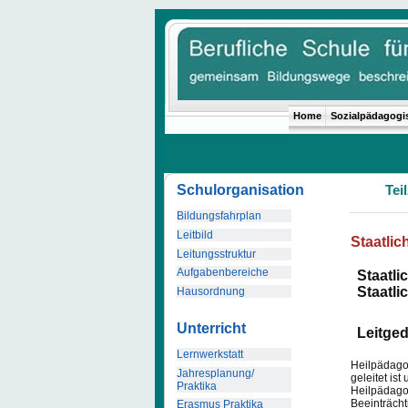
Home
Sozialpädagogi
Schulorganisation
Teil
Bildungsfahrplan
Leitbild
Staatlic
Leitungsstruktur
Aufgabenbereiche
Staatli
Staatli
Hausordnung
Unterricht
Leitge
Lernwerkstatt
Heilpädago
Jahresplanung/
geleitet is
Praktika
Heilpädagog
Beeinträcht
Erasmus Praktika