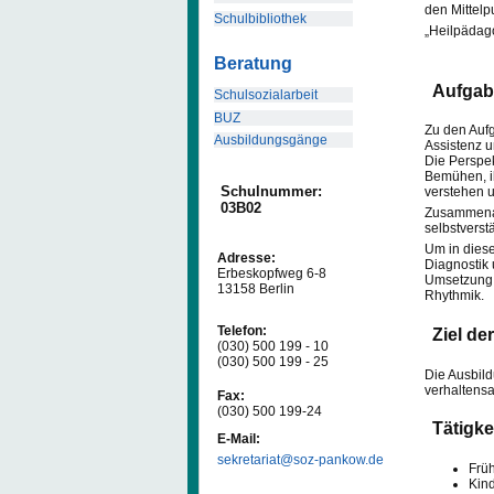
den Mittelp
Schulbibliothek
„Heilpädago
Beratung
Aufgab
Schulsozialarbeit
BUZ
Zu den Auf
Ausbildungsgänge
Assistenz u
Die Perspe
Bemühen, i
Schulnummer:
verstehen u
03B02
Zusammenarb
selbstverst
Um in diese
Adresse:
Diagnostik
Erbeskopfweg 6-8
Umsetzung i
13158 Berlin
Rhythmik.
Telefon:
Ziel de
(030) 500 199 - 10
(030) 500 199 - 25
Die Ausbild
verhaltensa
Fax:
(030) 500 199-24
Tätigke
E-Mail:
sekretariat@soz-pankow.de
Frü
Kin